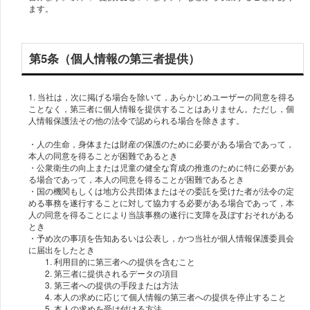
ます。
第5条（個人情報の第三者提供）
1. 当社は，次に掲げる場合を除いて，あらかじめユーザーの同意を得る
ことなく，第三者に個人情報を提供することはありません。ただし，個
人情報保護法その他の法令で認められる場合を除きます。
・人の生命，身体または財産の保護のために必要がある場合であって，
本人の同意を得ることが困難であるとき
・公衆衛生の向上または児童の健全な育成の推進のために特に必要があ
る場合であって，本人の同意を得ることが困難であるとき
・国の機関もしくは地方公共団体またはその委託を受けた者が法令の定
める事務を遂行することに対して協力する必要がある場合であって，本
人の同意を得ることにより当該事務の遂行に支障を及ぼすおそれがある
とき
・予め次の事項を告知あるいは公表し，かつ当社が個人情報保護委員会
に届出をしたとき
1. 利用目的に第三者への提供を含むこと
2. 第三者に提供されるデータの項目
3. 第三者への提供の手段または方法
4. 本人の求めに応じて個人情報の第三者への提供を停止すること
5. 本人の求めを受け付ける方法