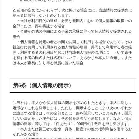
2. 前項の定めにかかわらず，次に掲げる場合には，当該情報の提供先は
第三者に該当しないものとします。
・当社が利用目的の達成に必要な範囲内において個人情報の取扱いの
全部または一部を委託する場合
・合併その他の事由による事業の承継に伴って個人情報が提供される
場合
・個人情報を特定の者との間で共同して利用する場合であって，その
旨並びに共同して利用される個人情報の項目，共同して利用する者の範
囲，利用する者の利用目的および当該個人情報の管理につ ・いて責任
を有する者の氏名または名称について，あらかじめ本人に通知し，また
第6条（個人情報の開示）
1. 当社は，本人から個人情報の開示を求められたときは，本人に対し，
遅滞なくこれを開示します。ただし，開示することにより次のいずれか
に該当する場合は，その全部または一部を開示しないこともあり，開示
しない決定をした場合には，その旨を遅滞なく通知します。なお，個人
情報の開示に際しては，1件あたり1，000円の手数料を申し受けます。
・本人または第三者の生命，身体，財産その他の権利利益を害するお
それがある場合