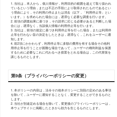
1. 当社は，本人から，個人情報が，利用目的の範囲を超えて取り扱われ
ているという理由，または不正の手段により取得されたものであるとい
う理由により，その利用の停止または消去（以下，「利用停止等」とい
います。）を求められた場合には，遅滞なく必要な調査を行います。
2. 前項の調査結果に基づき，その請求に応じる必要があると判断した場
合には，遅滞なく，当該個人情報の利用停止等を行います。
3. 当社は，前項の規定に基づき利用停止等を行った場合，または利用停
止等を行わない旨の決定をしたときは，遅滞なく，これをユーザーに通
知します。
4. 前2項にかかわらず，利用停止等に多額の費用を有する場合その他利
用停止等を行うことが困難な場合であって，ユーザーの権利利益を保護
するために必要なこれに代わるべき措置をとれる場合は，この代替策を
講じるものとします。
第9条（プライバシーポリシーの変更）
1. 本ポリシーの内容は，法令その他本ポリシーに別段の定めのある事項
を除いて，ユーザーに通知することなく，変更することができるものと
します。
2. 当社が別途定める場合を除いて，変更後のプライバシーポリシーは，
本ウェブサイトに掲載したときから効力を生じるものとします。