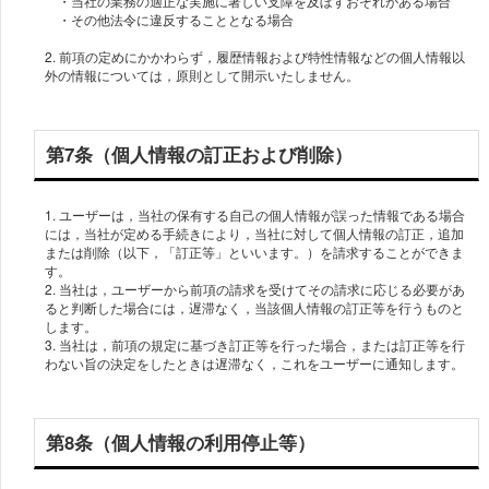
・当社の業務の適正な実施に著しい支障を及ぼすおそれがある場合
・その他法令に違反することとなる場合
2. 前項の定めにかかわらず，履歴情報および特性情報などの個人情報以
外の情報については，原則として開示いたしません。
第7条（個人情報の訂正および削除）
1. ユーザーは，当社の保有する自己の個人情報が誤った情報である場合
には，当社が定める手続きにより，当社に対して個人情報の訂正，追加
または削除（以下，「訂正等」といいます。）を請求することができま
す。
2. 当社は，ユーザーから前項の請求を受けてその請求に応じる必要があ
ると判断した場合には，遅滞なく，当該個人情報の訂正等を行うものと
します。
3. 当社は，前項の規定に基づき訂正等を行った場合，または訂正等を行
わない旨の決定をしたときは遅滞なく，これをユーザーに通知します。
第8条（個人情報の利用停止等）