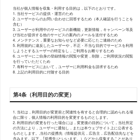
当社が個人情報を収集・利用する目的は，以下のとおりです。
1. 当社サービスの提供・運営のため
2. ユーザーからのお問い合わせに回答するため（本人確認を行うことを
含む）
3. ユーザーが利用中のサービスの新機能，更新情報，キャンペーン等及
び当社が提供する他のサービスの案内のメールを送付するため
4. メンテナンス，重要なお知らせなど必要に応じたご連絡のため
5. 利用規約に違反したユーザーや，不正・不当な目的でサービスを利用
しようとするユーザーの特定をし，ご利用をお断りするため
6. ユーザーにご自身の登録情報の閲覧や変更，削除，ご利用状況の閲覧
を行っていただくため
7. 有料サービスにおいて，ユーザーに利用料金を請求するため
8. 上記の利用目的に付随する目的
第4条（利用目的の変更）
1. 当社は，利用目的が変更前と関連性を有すると合理的に認められる場
合に限り，個人情報の利用目的を変更するものとします。
2. 利用目的の変更を行った場合には，変更後の目的について，当社所定
の方法により，ユーザーに通知し，または本ウェブサイト上に公表する
ものとします。,当社の提携先（情報提供元，広告主，広告配信先などを
含みます。以下，｢提携先｣といいます。）などから収集することがあり