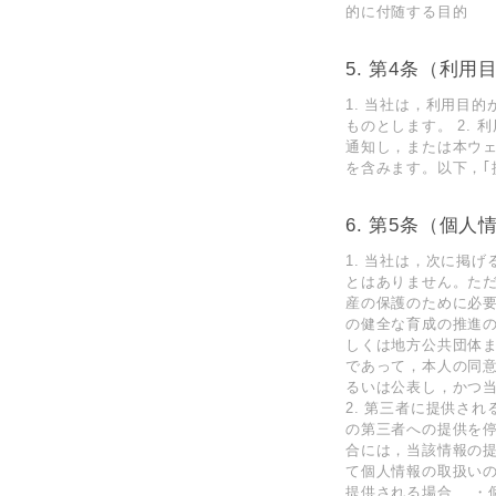
的に付随する目的
第4条（利用
1. 当社は，利用目
ものとします。 2.
通知し，または本ウ
を含みます。以下，｢
第5条（個人
1. 当社は，次に掲
とはありません。た
産の保護のために必
の健全な育成の推進
しくは地方公共団体
であって，本人の同
るいは公表し，かつ
2. 第三者に提供さ
の第三者への提供を停
合には，当該情報の
て個人情報の取扱い
提供される場合 ・