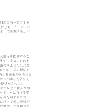
の利用目的を変更する
法により，ユーザーに
告主，広告配信先など
個人情報を提供するこ
の生命，身体または財
衛生の向上または児童
るとき ・国の機関も
力する必要がある場合
予め次の事項を告知あ
者への提供を含むこと
求めに応じて個人情報
わらず，次に掲げる場
必要な範囲内におい
に伴って個人情報が
に共同して利用され