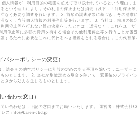
ら，個人情報が，利用目的の範囲を超えて取り扱われているという理由，
あるという理由により，その利用の停止または消去（以下，「利用停止等
滞なく必要な調査を行います。 2. 前項の調査結果に基づき，その請求
滞なく，当該個人情報の利用停止等を行います。 3. 当社は，前項の規
利用停止等を行わない旨の決定をしたときは，遅滞なく，これをユーザー
，利用停止等に多額の費用を有する場合その他利用停止等を行うことが困
保護するために必要なこれに代わるべき措置をとれる場合は，この代替策
イバシーポリシーの変更）
容は，法令その他本ポリシーに別段の定めのある事項を除いて，ユーザー
ものとします。 2. 当社が別途定める場合を除いて，変更後のプライバ
たときから効力を生じるものとします。
問い合わせ窓口）
問い合わせは，下記の窓口までお願いいたします。 運営者：株式会社CRAD
ス info@karen-cbd.jp