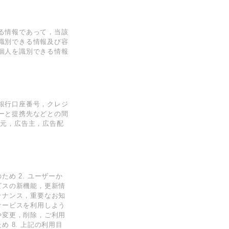
る情報であって，当該
識別できる情報及び容
個人を識別できる情報
銀行口座番号，クレジ
ーと提携先などとの間
供元，広告主，広告配
め 2. ユーザーか
ビスの新機能，更新情
テナンス，重要なお知
サービスを利用しよう
や変更，削除，ご利用
 8. 上記の利用目