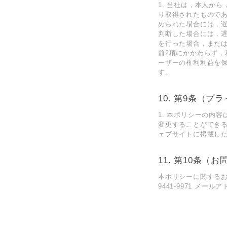
1. 当社は，本人か
り取得されたもので
められた場合には，遅
判断した場合には，遅
を行った場合，または
前2項にかかわらず
ーザーの権利利益を
す。
第9条（プラ
1. 本ポリシーの内
変更することができる
ェブサイトに掲載し
第10条（お
本ポリシーに関するお
9441-9971 メールアドレ