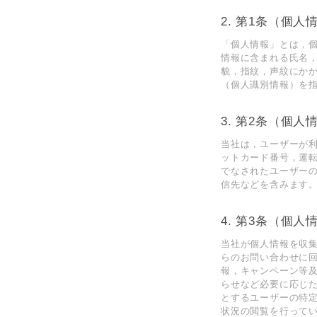
第1条（個人
「個人情報」とは，
情報に含まれる氏名
貌，指紋，声紋にか
（個人識別情報）を
第2条（個人
当社は，ユーザーが
ットカード番号，運
でなされたユーザー
信先などを含みます。
第3条（個人
当社が個人情報を収集
らのお問い合わせに回
報，キャンペーン等及
らせなど必要に応じた
とするユーザーの特定
状況の閲覧を行ってい