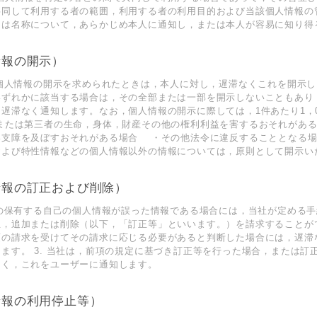
共同して利用する者の範囲，利用する者の利用目的および当該個人情報の
たは名称について，あらかじめ本人に通知し，または本人が容易に知り得
情報の開示）
ら個人情報の開示を求められたときは，本人に対し，遅滞なくこれを開示
いずれかに該当する場合は，その全部または一部を開示しないこともあり
遅滞なく通知します。なお，個人情報の開示に際しては，1件あたり1，0
または第三者の生命，身体，財産その他の権利利益を害するおそれがあ
支障を及ぼすおそれがある場合 ・その他法令に違反することとなる場合
および特性情報などの個人情報以外の情報については，原則として開示い
情報の訂正および削除）
社の保有する自己の個人情報が誤った情報である場合には，当社が定める
，追加または削除（以下，「訂正等」といいます。）を請求することができ
項の請求を受けてその請求に応じる必要があると判断した場合には，遅滞
ます。 3. 当社は，前項の規定に基づき訂正等を行った場合，または訂
なく，これをユーザーに通知します。
情報の利用停止等）