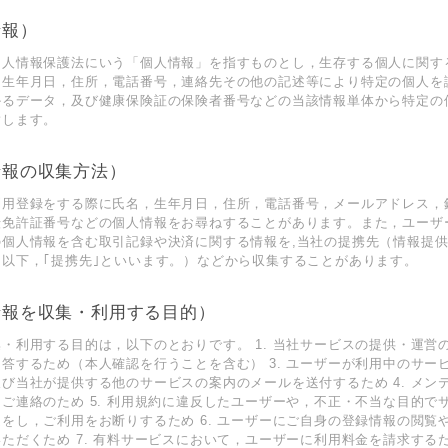
情報）
個人情報保護法にいう「個人情報」を指すものとし，生存する個人に関す
，生年月日，住所，電話番号，連絡先その他の記述等により特定の個人を
かるデータ，及び健康保険証の保険者番号などの当該情報単体から特定の
指します。
情報の収集方法）
利用登録をする際に氏名，生年月日，住所，電話番号，メールアドレス，
転免許証番号などの個人情報をお尋ねすることがあります。また，ユーザ
の個人情報を含む取引記録や決済に関する情報を,当社の提携先（情報提
以下，｢提携先｣といいます。）などから収集することがあります。
情報を収集・利用する目的）
・利用する目的は，以下のとおりです。 1. 当社サービスの提供・運営のた
答するため（本人確認を行うことを含む） 3. ユーザーが利用中のサー
び当社が提供する他のサービスの案内のメールを送付するため 4. メン
ご連絡のため 5. 利用規約に違反したユーザーや，不正・不当な目的で
をし，ご利用をお断りするため 6. ユーザーにご自身の登録情報の閲覧
ただくため 7. 有料サービスにおいて，ユーザーに利用料金を請求するため