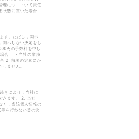
管理につ ・いて責任
る状態に置いた場合
します。ただし，開示
，開示しない決定をし
00円の手数料を申し
る場合 ・当社の業務
 2. 前項の定めにか
たしません。
手続きにより，当社に
ます。 2. 当社
なく，当該個人情報の
正等を行わない旨の決