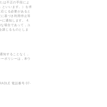
または不正の手段によ
」といいます。）を求
に応じる必要があると
定に基づき利用停止等
に通知します。 4.
難な場合であって，ユ
を講じるものとしま
に通知することなく，
シーポリシーは，本ウ
LE 電話番号 07-