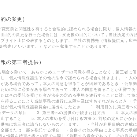
目的の変更）
的が変更前と関連性を有すると合理的に認められる場合に限り，個人情報
 利用目的の変更を行った場合には，変更後の目的について，当社所定の方
ェブサイト上に公表するものとします。,当社の提携先（情報提供元，広
提携先｣といいます。）などから収集することがあります。
情報の第三者提供）
げる場合を除いて，あらかじめユーザーの同意を得ることなく，第三者に
だし，個人情報保護法その他の法令で認められる場合を除きます。 ・人
要がある場合であって，本人の同意を得ることが困難であるとき ・公衆
のために特に必要がある場合であって，本人の同意を得ることが困難であ
またはその委託を受けた者が法令の定める事務を遂行することに対して協
意を得ることにより当該事務の遂行に支障を及ぼすおそれがあるとき ・
当社が個人情報保護委員会に届出をしたとき 1. 利用目的に第三
れるデータの項目 3. 第三者への提供の手段または方法 4. 本人の
止すること 5. 本人の求めを受け付ける方法 2. 前項の定めにかか
提供先は第三者に該当しないものとします。 ・当社が利用目的の達成に
の全部または一部を委託する場合 ・合併その他の事由による事業の承継
個人情報を特定の者との間で共同して利用する場合であって，その旨並び